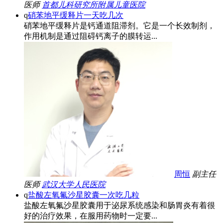
医师
首都儿科研究所附属儿童医院
q
硝苯地平缓释片一天吃几次
硝苯地平缓释片是钙通道阻滞剂。它是一个长效制剂，
作用机制是通过阻碍钙离子的膜转运...
周恒
副主任
医师
武汉大学人民医院
q
盐酸左氧氟沙星胶囊一次吃几粒
盐酸左氧氟沙星胶囊用于泌尿系统感染和肠胃炎有着很
好的治疗效果，在服用药物时一定要...