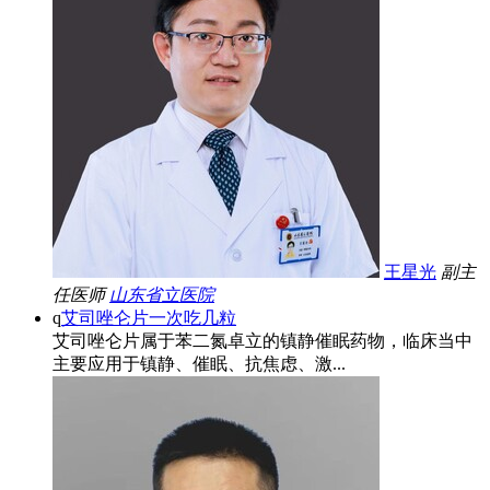
王星光
副主
任医师
山东省立医院
q
艾司唑仑片一次吃几粒
艾司唑仑片属于苯二氮卓立的镇静催眠药物，临床当中
主要应用于镇静、催眠、抗焦虑、激...