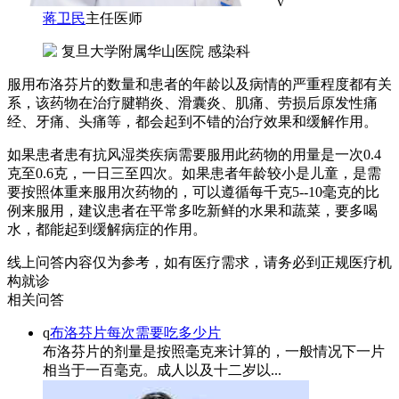
v
蒋卫民
主任医师
复旦大学附属华山医院 感染科
服用布洛芬片的数量和患者的年龄以及病情的严重程度都有关
系，该药物在治疗腱鞘炎、滑囊炎、肌痛、劳损后原发性痛
经、牙痛、头痛等，都会起到不错的治疗效果和缓解作用。
如果患者患有抗风湿类疾病需要服用此药物的用量是一次0.4
克至0.6克，一日三至四次。如果患者年龄较小是儿童，是需
要按照体重来服用次药物的，可以遵循每千克5--10毫克的比
例来服用，建议患者在平常多吃新鲜的水果和蔬菜，要多喝
水，都能起到缓解病症的作用。
线上问答内容仅为参考，如有医疗需求，请务必到正规医疗机
构就诊
相关问答
q
布洛芬片每次需要吃多少片
布洛芬片的剂量是按照毫克来计算的，一般情况下一片
相当于一百毫克。成人以及十二岁以...