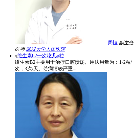
周恒
副主任
医师
武汉大学人民医院
q
维生素b2一次吃几p粒
维生素B2主要用于治疗口腔溃疡。用法用量为：1-2粒/
次，3次/天。若病情较严重...