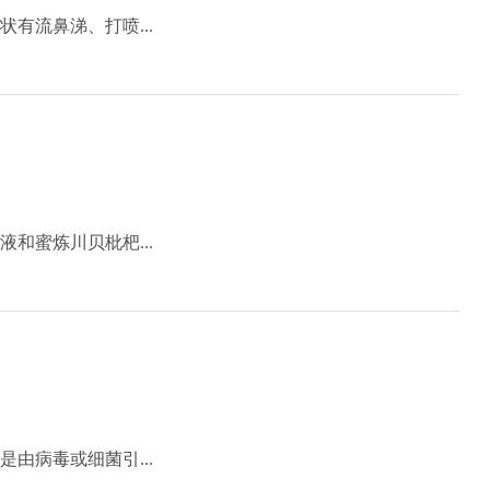
有流鼻涕、打喷...
和蜜炼川贝枇杷...
由病毒或细菌引...