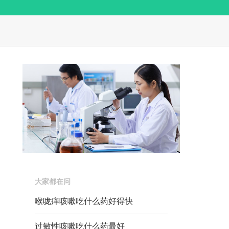
大家都在问
喉咙痒咳嗽吃什么药好得快
过敏性咳嗽吃什么药最好