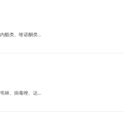
酯类、喹诺酮类...
林、病毒唑、达...