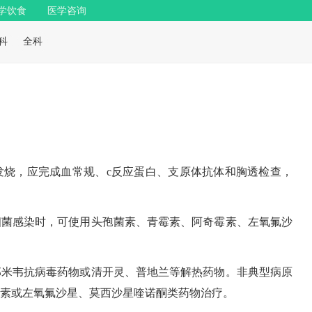
学饮食
医学咨询
科
全科
发烧，应完成血常规、c反应蛋白、支原体抗体和胸透检查，
细菌感染时，可使用头孢菌素、青霉素、阿奇霉素、左氧氟沙
那米韦抗病毒药物或清开灵、普地兰等解热药物。非典型病原
素或左氧氟沙星、莫西沙星喹诺酮类药物治疗。