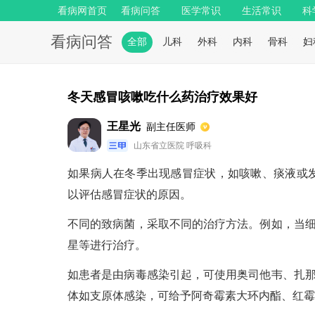
看病网首页
看病问答
医学常识
生活常识
科
看病问答
全部
儿科
外科
内科
骨科
妇
冬天感冒咳嗽吃什么药治疗效果好
王星光
副主任医师
山东省立医院 呼吸科
如果病人在冬季出现感冒症状，如咳嗽、痰液或
以评估感冒症状的原因。
不同的致病菌，采取不同的治疗方法。例如，当
星等进行治疗。
如患者是由病毒感染引起，可使用奥司他韦、扎
体如支原体感染，可给予阿奇霉素大环内酯、红霉