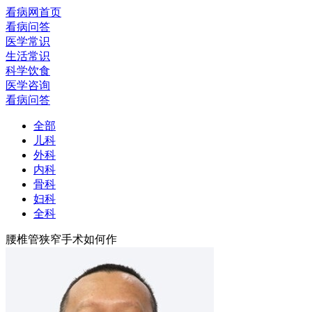
看病网首页
看病问答
医学常识
生活常识
科学饮食
医学咨询
看病问答
全部
儿科
外科
内科
骨科
妇科
全科
腰椎管狭窄手术如何作