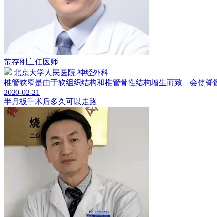
范存刚
主任医师
北京大学人民医院 神经外科
椎管狭窄是由于软组织结构和椎管骨性结构增生而致，会使脊髓和
2020-02-21
半月板手术后多久可以走路