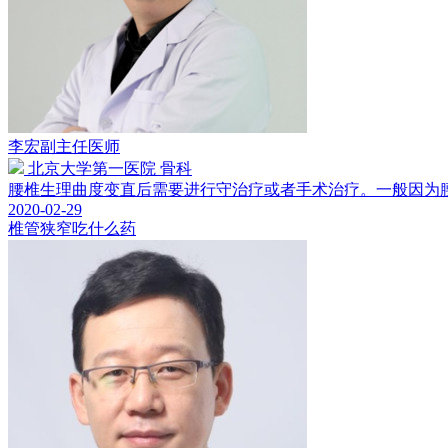
李宏
副主任医师
北京大学第一医院 骨科
腰椎生理曲度变直后需要进行守治疗或者手术治疗。一般因为腰肌
2020-02-29
椎管狭窄吃什么药