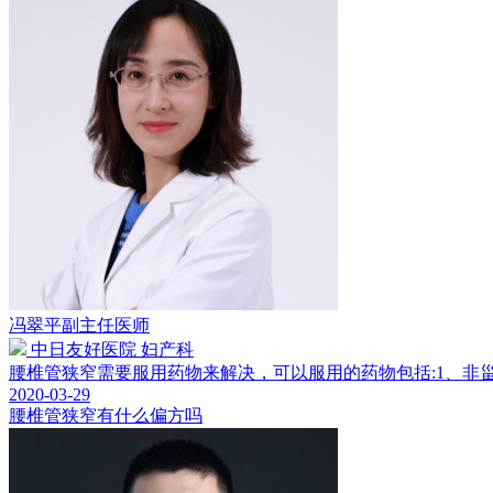
冯翠平
副主任医师
中日友好医院 妇产科
腰椎管狭窄需要服用药物来解决，可以服用的药物包括:1、非甾体
2020-03-29
腰椎管狭窄有什么偏方吗