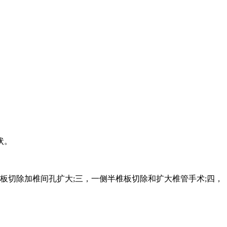
状。
板切除加椎间孔扩大;三，一侧半椎板切除和扩大椎管手术;四，