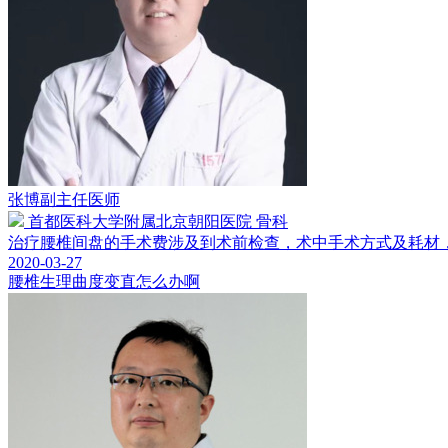
张博
副主任医师
首都医科大学附属北京朝阳医院 骨科
治疗腰椎间盘的手术费涉及到术前检查，术中手术方式及耗材，术
2020-03-27
腰椎生理曲度变直怎么办啊