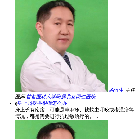
杨竹生
主任
医师
首都医科大学附属北京同仁医院
q
身上起疙瘩很痒怎么办
身上长有疙瘩，可能是荨麻疹、被蚊虫叮咬或者湿疹等
情况，都是需要进行抗过敏治疗的。...