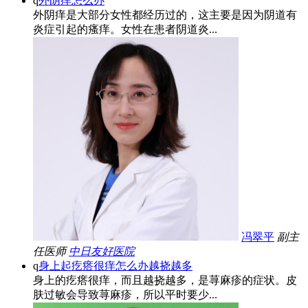
q
外阴痒怎么办
外阴痒是大部分女性都经历过的，这主要是因为阴道有
炎症引起的瘙痒。女性在患者阴道炎...
冯翠平
副主
任医师
中日友好医院
q
身上起疙瘩很痒怎么办越挠越多
身上的疙瘩很痒，而且越挠越多，是荨麻疹的症状。皮
肤过敏会导致荨麻疹，所以平时要少...