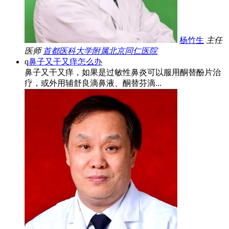
杨竹生
主任
医师
首都医科大学附属北京同仁医院
q
鼻子又干又痒怎么办
鼻子又干又痒，如果是过敏性鼻炎可以服用酮替酚片治
疗，或外用辅舒良滴鼻液、酮替芬滴...