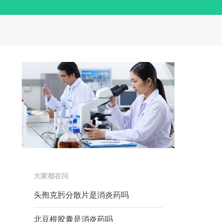
大家都在问
头孢克肟分散片是消炎药吗
北豆根胶囊是消炎药吗