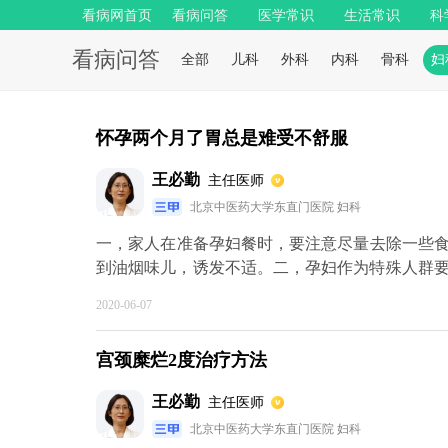
看病网首页
看病问答
医学常识
生活常识
科
看病问答
全部
儿科
外科
内科
骨科
妇
怀孕两个月了胃总是难受不舒服
王必勤
主任医师
北京中医药大学东直门医院 妇科
​一，家人在准备孕妇餐时，要注意尽量去除一些
到油烟味儿，诱发不适。二，孕妇作为特殊人群
没有办法很好的吸收食物中的营养，因此不要勉
2020-06-07
不会让孕妇觉得不是，又能保证足够的营养。三
的丰富多样化，这样能够增加孕妇的食欲。四，
宫颈糜烂2度治疗方法
己或宝宝出现了什么状况，从而给自己不必要的
时做好疏导工作。五，不要因为觉得身体不舒服
王必勤
主任医师
有什么特别的症状应该做些适当的运动，比如饭后
北京中医药大学东直门医院 妇科