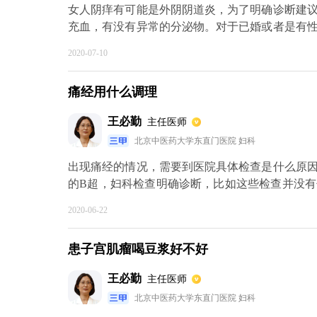
女人阴痒有可能是外阴阴道炎，为了明确诊断建
充血，有没有异常的分泌物。对于已婚或者是有
有充血，阴道分泌物的性状有没有异味，了解宫
2020-07-10
等等，并且取阴道分泌物进行检查，根据症状体
一步的治疗。在治疗期间，要注意外阴清洁的卫
痛经用什么调理
个疗程治疗结束以后，不要评价治疗的效果，建
果男方有症状，要及时的进行诊治，以防产生交
王必勤
主任医师
癌的筛查，宫颈癌的筛查的包括宫颈细胞学检查以及
北京中医药大学东直门医院 妇科
出现痛经的情况，需要到医院具体检查是什么原
的B超，妇科检查明确诊断，比如这些检查并没
腔内难以排出而出现，可以多喝热的姜糖水，或
2020-06-22
较严重，也可以口服止痛药，比如布洛芬或者可
于子宫内膜移位到子宫肌层而出现，就需要带个曼
患子宫肌瘤喝豆浆好不好
王必勤
主任医师
北京中医药大学东直门医院 妇科