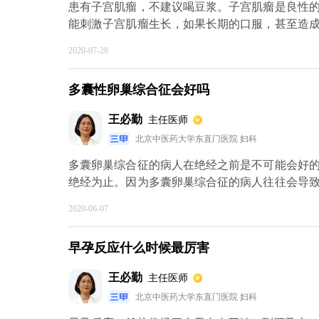
患有子宫肌瘤，不建议喝豆浆。子宫肌瘤是良性
能刺激子宫肌瘤生长，如果长期的口服，甚至造
不要吃含有激素一类的食物，比如木瓜，蜂王浆
2020-07-28
子宫肌瘤的时候需要定期的复查子宫肌瘤生长的情
比如月经量过多，经期延长等，就需要手术切除子
多囊性卵巢综合征会好吗
王必勤
主任医师
北京中医药大学东直门医院 妇科
多囊卵巢综合征的病人在绝经之前是不可能会好
绝经为止。因为多囊卵巢综合征的病人往往会导
素的刺激下，就会增生，而发生内膜的病变，所
2020-06-07
相应的治疗，比如说如果计划怀孕，假如雄性激
有计划怀孕的要求，那么促排卵之后，建议临床
早孕反应什么时候最厉害
脱落达到按时来月经的临床可能性，这样就减少了
王必勤
主任医师
北京中医药大学东直门医院 妇科