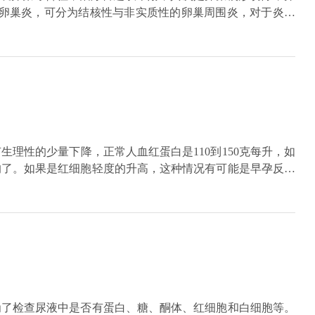
2卵巢炎，可分为结核性与非实质性的卵巢周围炎，对于炎症
刨腹手术或者腹腔镜下行粘连分解术，结核者可行抗结核治
卵巢解剖位置改变，影响卵子进入输卵管。4卵巢肿瘤，卵巢
织。5卵巢子宫内膜异位，在子宫内膜异位所导致的不孕中，
除相应的病灶。
生理性的少量下降，正常人血红蛋白是110到150克每升，如
的了。如果是红细胞轻度的升高，这种情况有可能是早孕反应
没有早孕反应是轻度的增高，和平时高原反应也有关，例如您
人会增高。还有就是如果增高的很异常明显，而且你生活的地
液稀释程度没有关系的话，那这种情况就需要系统的检查就诊
针对性的治疗。
为了检查尿液中是否有蛋白、糖、酮体、红细胞和白细胞等。