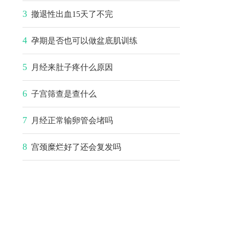
3
撤退性出血15天了不完
4
孕期是否也可以做盆底肌训练
5
月经来肚子疼什么原因
6
子宫筛查是查什么
7
月经正常输卵管会堵吗
8
宫颈糜烂好了还会复发吗