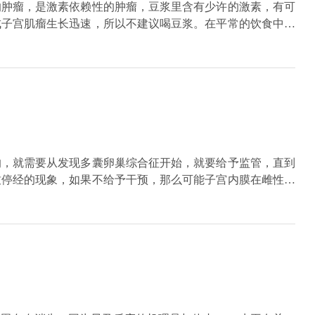
的肿瘤，是激素依赖性的肿瘤，豆浆里含有少许的激素，有可
成子宫肌瘤生长迅速，所以不建议喝豆浆。在平常的饮食中，
，蜂蜜，花粉等，一些保健品比如雪蛤，鹿胎膏也不建议吃。
况，如果子宫肌瘤生长超过5cm，而且出现了临床的症状，
宫肌瘤。
的，就需要从发现多囊卵巢综合征开始，就要给予监管，直到
致停经的现象，如果不给予干预，那么可能子宫内膜在雌性激
以一定要终生的监管，并且根据病人的需求，在临床上再给予
素又高，先降雄性激素，然后促排卵治疗，假如说在临床上没
上可以给予人工周期治疗，或者是单纯用黄体酮，使子宫内膜
雌性激素对内膜的刺激，而造成病变的可能性。