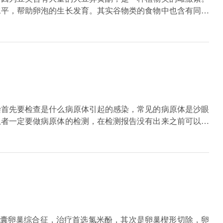
水平，帮助卵泡的生长发育。其实谷物类的食物中也含有同样
谷物类和豆类的食物，同时还应多吃新鲜的蔬菜和水果，补充
高蛋白的食物。我们还要排除一些卵泡生长障碍相关的疾病，
囊卵巢综合征的情况，如果有以上的情况，那我们需要及时的
虑使用促排卵的药物进行相应的治疗和处理，往往会取得较好
染首先要检查是什么病原体引起的感染，常见的病原体是沙眼
患者一定要做病原体的检测，在检测报告没有出来之前可以经
，选择针对病原体有效的抗生素给予治疗。慢性宫颈炎的病理
用药物也可以用物理治疗。
多囊卵巢综合征，治疗首选氯米酚，其次是卵巢楔形切除，卵