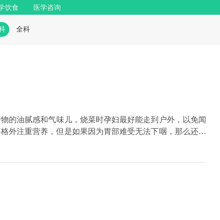
学饮食
医学咨询
科
全科
食物的油腻感和气味儿，烧菜时孕妇最好能走到户外，以免闻
要格外注重营养，但是如果因为胃部难受无法下咽，那么还是
强孕妇一顿吃很多，而是要采取少食多餐的进食方法，这样既
，在准备孕妇餐的时候，要做的容易消化一些，并且注重食材
孕妇要了解有关早孕反应的知识，不要因为不舒服就以为是自
心理压力，加重孕吐症状。家人们也要多关心孕妇的情绪，及
就呆在屋子里一动不动，这样反而对自己和宝宝不好，只要没
到户外散散步呼吸新鲜空气也能减轻不适感。