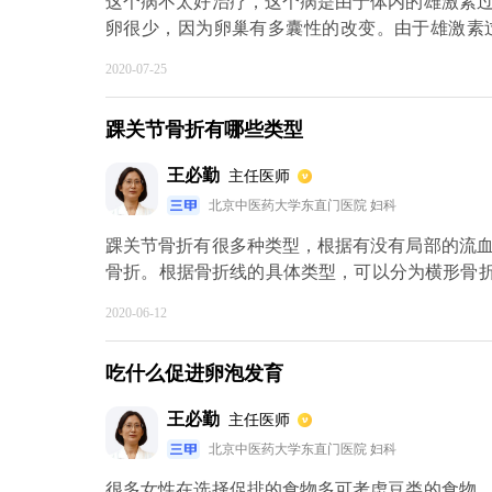
这个病不太好治疗，这个病是由于体内的雄激素
卵很少，因为卵巢有多囊性的改变。由于雄激素
状，最主要的会出现月经的失调，表现为月经量
2020-07-25
体，改变生活习惯，还有要注意用一些降雄激素
月，治疗以后还要到医院再进行复查，看治疗的效
踝关节骨折有哪些类型
王必勤
主任医师
北京中医药大学东直门医院 妇科
踝关节骨折有很多种类型，根据有没有局部的流
骨折。根据骨折线的具体类型，可以分为横形骨
骨折还是关节外的骨折，可以分为关节内骨折以
2020-06-12
折，常常是由于严重的暴力性外伤引起的，比如
后会导致踝关节的肿胀，疼痛以及明显的功能障
吃什么促进卵泡发育
建，明确损伤的具体程度，如果具有手术指征，
行石膏固定。
王必勤
主任医师
北京中医药大学东直门医院 妇科
很多女性在选择促排的食物多可考虑豆类的食物