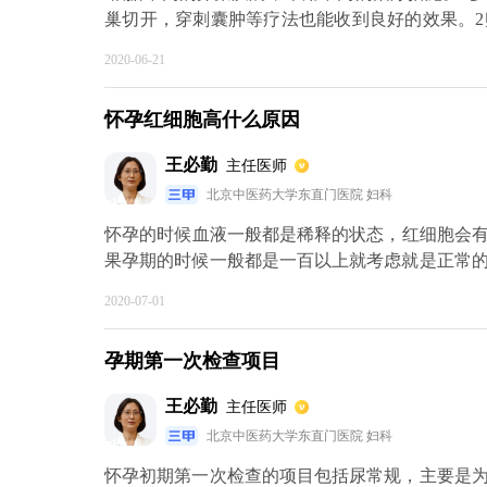
巢切开，穿刺囊肿等疗法也能收到良好的效果。
应以抗感染治疗为主对周围有纤维粘连着可考虑
2020-06-21
疗。3卵巢位置异常，卵巢下垂，是输卵管伞端与
肿瘤需要尽可能地切除肿瘤，保留正常的卵巢组
怀孕红细胞高什么原因
以病灶侵犯卵巢者居多，可通过腹腔镜电灼或者切
王必勤
主任医师
北京中医药大学东直门医院 妇科
​怀孕的时候血液一般都是稀释的状态，红细胞会有
果孕期的时候一般都是一百以上就考虑就是正常
而带来的血液粘稠而出现的一过性的增高，如果
2020-07-01
生活的地区不是在平原，是高原，那就比正常的
方又是平原，又不是早孕反应而带来的血液和血
孕期第一次检查项目
于血液科检查，排除是不是血液系统的疾病，然后
王必勤
主任医师
北京中医药大学东直门医院 妇科
怀孕初期第一次检查的项目包括尿常规，主要是