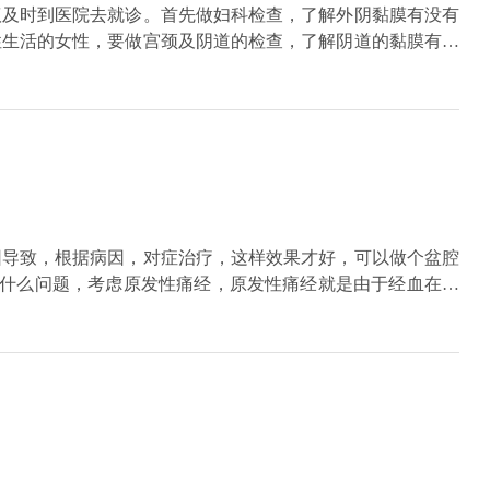
议及时到医院去就诊。首先做妇科检查，了解外阴黏膜有没有
性生活的女性，要做宫颈及阴道的检查，了解阴道的黏膜有没
颈有没有异常的分泌物，有没有异常的赘生物以及接触性出血
征、妇科检查以及辅助检查的情况进行明确诊断，然后决定进
生，不要穿紧身的衣裤，不要吃一些辛辣刺激的食物。建议一
议到医院去复查。如果没有彻底治愈，建议给予巩固治疗。如
叉感染。对于已婚或者是有性生活史的女性，同时也要做宫颈
hpv检测。
因导致，根据病因，对症治疗，这样效果才好，可以做个盆腔
有什么问题，考虑原发性痛经，原发性痛经就是由于经血在宫
者红糖水，有利于经血的排出，缓解痛经的症状。如果疼痛比
待因。如果检查子宫是有器质性病变，比如子宫腺肌症，是由
月乐环，或者口服孕三烯酮来缓解症状。