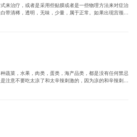
方式来治疗，或者是采用些贴膜或者是一些物理方法来对症治
是白带清稀，透明，无味，少量，属于正常。如果出现宫颈表
个时候治疗一般是可以采用一些物理方法去治疗，一般可以通
以，或者是采用上药的方式也可以，所以宫颈二度糜烂排除宫
法对症治疗。一般对症治疗后3个月可以到医院去复查，看宫
够好转，白带可以恢复到正常。
各种蔬菜，水果，肉类，蛋类，海产品类，都是没有任何禁忌
但是注意不要吃太凉了和太辛辣刺激的，因为凉的和辛辣刺激
能性生活，不能盆浴3个月。要注意手术之后术后病理回报的
放射治疗，还有就是要注意术后定期复查。