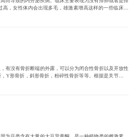
过高而导致的内分泌疾病。临床主要表现为没有排卵或者是排
过高，女性体内会出现多毛，雄激素增高这样的一些临床症
减少，甚至不来月经。这个病的治疗主要的是要通过锻炼身
的药物和促排卵的药物来进行治疗。这样的治疗一般要好几个
果怎么样。
血，有没有骨折断端的外露，可以分为闭合性骨折以及开放性
折，Y形骨折，斜形骨折，粉碎性骨折等等。根据是关节内的
及关节外骨折。踝关节骨折在临床当中是一种比较常见的骨
重物的撞击，高处坠落伤以及严重的交通事故。踝关节骨折之
碍。对于踝关节骨折，需要积极的完善CT检查以及三维重
需要进行手术治疗。不管是保守治疗还是手术治疗，都需要进
，因为豆类含有大量的大豆异黄酮，是一种植物类的雌激素。