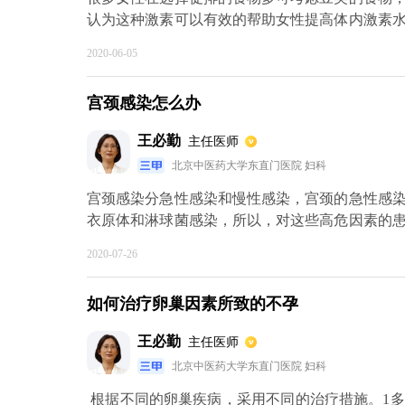
认为这种激素可以有效的帮助女性提高体内激素
的激素，所以在备孕期间的女性可以适当的食用
2020-06-05
维生素c，同时也要注意补充蛋白质，多吃一些
比如说异常的子宫出血，肥胖，胰岛素抵抗，多
宫颈感染怎么办
进行就诊，如果卵泡生长发育确实异常，可以考
的疗效。
王必勤
主任医师
北京中医药大学东直门医院 妇科
宫颈感染分急性感染和慢性感染，宫颈的急性感
衣原体和淋球菌感染，所以，对这些高危因素的
验性的用一些抗生素治疗，如果报告出来了以后
2020-07-26
类型与急性的相似的，一般的话，在处理方面可以
如何治疗卵巢因素所致的不孕
王必勤
主任医师
北京中医药大学东直门医院 妇科
根据不同的卵巢疾病，采用不同的治疗措施。1