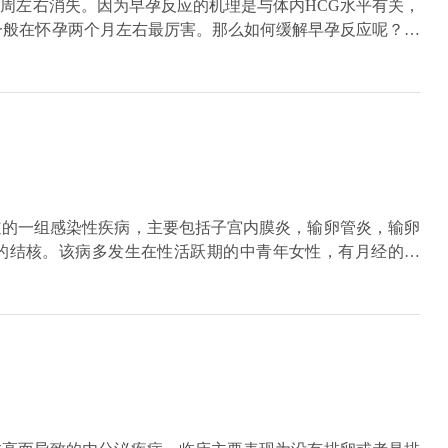
周左右消失。因为早孕反应的机理是与体内HCG水平有关，
一般在怀孕两个月左右最厉害。那么如何缓解早孕反应呢？可
吃太咸、油腻或者有特殊气味的食物。二、少量多餐，但是要
经常开窗透气，少去有异味的地方。三、睡眠要定时定量，采
四、心态要放松，睡不着时可以闭目养神。
道的一组感染性疾病，主要包括子宫内膜炎，输卵管炎，输卵
的结核。该病多发生在性活跃期的中青年女性，有月经的妇
性是很少会发生盆腔炎性疾病，在女性盆腔内生殖器官中输卵
卵管和卵巢的炎症也属于盆腔炎的一种。盆腔炎性疾病，如果
管妊娠，慢性盆腔痛，盆腔粘连，炎性发作，从而就会影响女