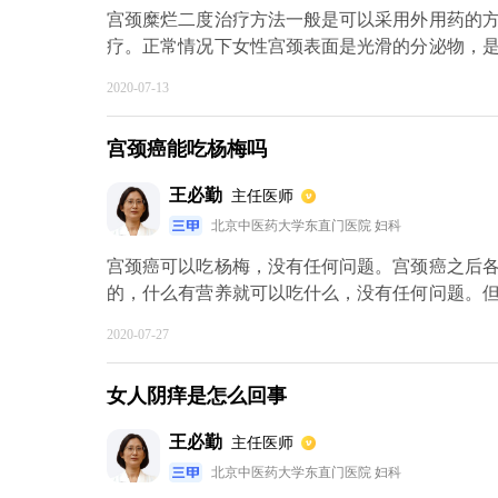
宫颈糜烂二度治疗方法一般是可以采用外用药的
疗。正常情况下女性宫颈表面是光滑的分泌物，
面有糜烂面，这种情况一般是考虑宫颈糜烂。这
2020-07-13
过激光电凝、冷凝这些方法治疗或者是贴膜也可
颈癌及癌前病变的情况下，一般可以采用这些方
宫颈癌能吃杨梅吗
颈表面恢复情况，绝大多数经过对症调理，基本能
王必勤
主任医师
北京中医药大学东直门医院 妇科
宫颈癌可以吃杨梅，没有任何问题。宫颈癌之后
的，什么有营养就可以吃什么，没有任何问题。
的，不利于切口的愈合，还有手术之后要注意不
2020-07-27
情况，根据术后病理回报决定是否进一步需要补充
女人阴痒是怎么回事
王必勤
主任医师
北京中医药大学东直门医院 妇科