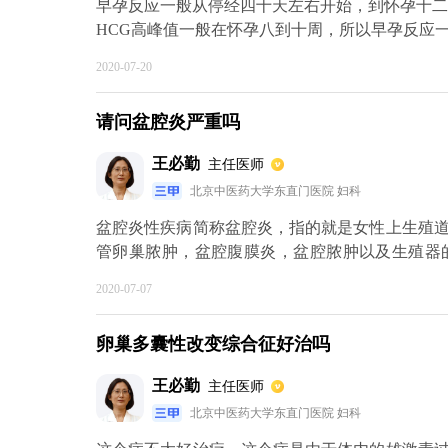
早孕反应一般从停经四十天左右开始，到怀孕十二
HCG高峰值一般在怀孕八到十周，所以早孕反应
以从以下几个方面着手:一、饮食要清淡，尽量不
2020-07-20
避免空腹，注意补充水分，保持室内空气清新，
用左侧卧位的姿势最好，以防下肢静脉回流受阻。
请问盆腔炎严重吗
王必勤
主任医师
北京中医药大学东直门医院 妇科
盆腔炎性疾病简称盆腔炎，指的就是女性上生殖
管卵巢脓肿，盆腔腹膜炎，盆腔脓肿以及生殖器
女，还没有来月经或者是无性生活和绝经后的女
2020-07-07
管、卵巢被称为子宫附件。所以，附件炎是指输
没有得到及时彻底的治疗是可以导致不孕，输卵
卵巢多囊性改变综合征好治吗
性的生殖健康。
王必勤
主任医师
北京中医药大学东直门医院 妇科